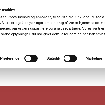
 cookies
Forside
Aktuelt
Tilmelding Til Sejlads 1
Vm I S
passe vores indhold og annoncer, til at vise dig funktioner til soci
fik. Vi deler også oplysninger om din brug af vores hjemmeside m
 medier, annonceringspartnere og analysepartnere. Vores partne
ndre oplysninger, du har givet dem, eller som de har indsamlet 
Tilmelding Til Vmfesten
Præferencer
Statistik
Marketing