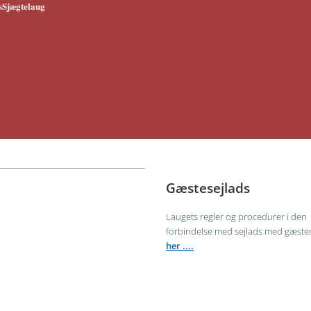
msSjægtelaug
Gæstesejlads
Laugets regler og procedurer i den
forbindelse med sejlads med gæster
her ....