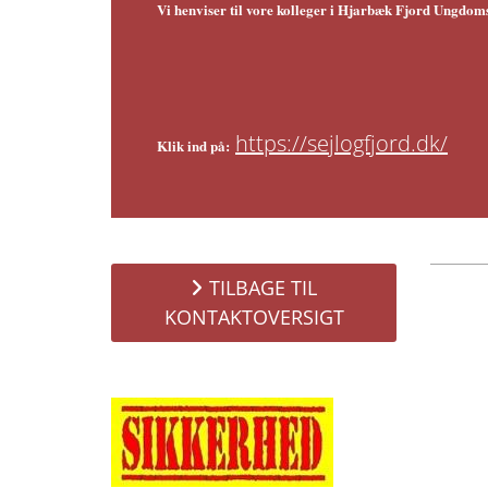
Vi henviser til vore kolleger i Hjarbæk Fjord Ungdo
https://sejlogfjord.dk/
Klik ind på:
TILBAGE TIL
KONTAKTOVERSIGT