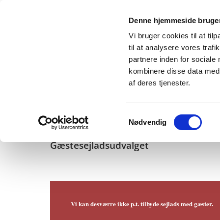
Denne hjemmeside bruger
Vi bruger cookies til at til
til at analysere vores tra
partnere inden for sociale
kombinere disse data med a
af deres tjenester.
Samtykkevalg
Nødvendig
Gæstesejladsudvalget
Vi kan desværre ikke p.t. tilbyde sejlads med gæster.