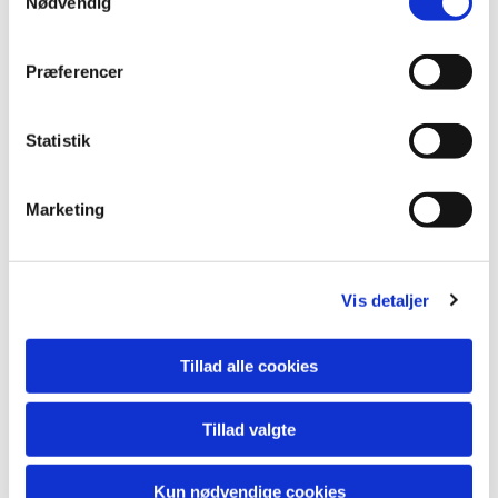
Nødvendig
Mars er forsynet med en fast stige i bagbords side, vandtæt
marineforbindskasse blå DIN 13157 og 6 kg pulverslukker.
Præferencer
Navnebrættet er en kopi af det originale der findes bevaret her i
Hjarbæk. Jollen er en gave fra Viborg Kommune.
Statistik
Marketing
MERE OM RUDKØBINGJOLLERNE
Vis detaljer
Tillad alle cookies
Tillad valgte
Kun nødvendige cookies