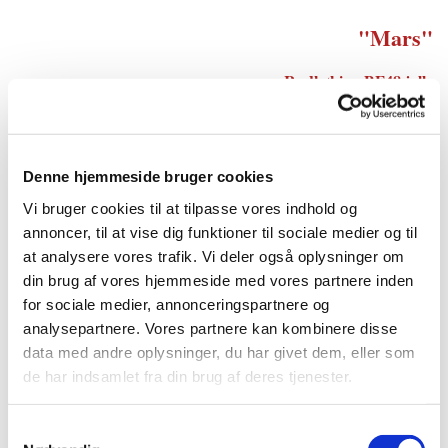
"Mars"
Rudkøbing BF48 jolle
15 HK motor
Hjarbæk Sjægtelaugs følgebåd
Denne hjemmeside bruger cookies
Båden er anskaffet 2002. Navnet har relationer til en båd opkaldt efter
Vi bruger cookies til at tilpasse vores indhold og
en coaster, - og da coasterens ejer og skipper gik på pension anskaffede
annoncer, til at vise dig funktioner til sociale medier og til
han og hustruen en lystbåd, der også fik navnet "Mars".
at analysere vores trafik. Vi deler også oplysninger om
I denne båd sejlede de i sommerhalvåret rundt, til de samme havne som
din brug af vores hjemmeside med vores partnere inden
coasteren i sin tid anløb og sluttede altid sæsonen i Hjarbæk. En
for sociale medier, annonceringspartnere og
sensommerdag kæntrede en sjægt på fjorden, "Mars" der lå sejlklar i
analysepartnere. Vores partnere kan kombinere disse
havnen ilede til undsætning og fik alle i land i god behold.
data med andre oplysninger, du har givet dem, eller som
Sjægtelaugets "Mars" var kun få uger efter anskaffelsen også i aktion, da
de har indsamlet fra din brug af deres tjenester.
den før en redningshelikopter nåede frem til en kæntret sjægt med 5
efterskolelever ombord og fik alle bjærget i god behold. I maj 2007 år
Samtykkevalg
bjærgede "Mars" en kæntret lystsejler i land.