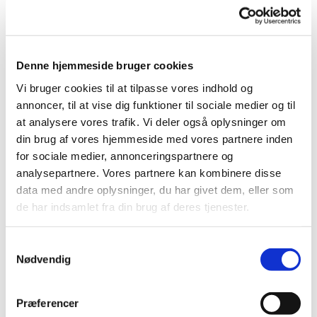
Denne hjemmeside bruger cookies
TILBAGE TIL KONTAKTOVERSIGT
Vi bruger cookies til at tilpasse vores indhold og
annoncer, til at vise dig funktioner til sociale medier og til
at analysere vores trafik. Vi deler også oplysninger om
din brug af vores hjemmeside med vores partnere inden
Sundsøre Pakhus Støtteforening
for sociale medier, annonceringspartnere og
Nordvestjysk Fjordkultu
r - Asger Brodersen - Tlf. 61601479
analysepartnere. Vores partnere kan kombinere disse
- Email:
asger.brodersen@skolekom.dk
data med andre oplysninger, du har givet dem, eller som
Venø Bugt Sjægtelaug
- Asger Brodersen - Tlf. 61601479
de har indsamlet fra din brug af deres tjenester.
- Email:
asger.brodersen@skolekom.dk
Løgstør Smakkelaug
- Kristen Hansen · Tlf. 2254 3416 - E-
mail:
krenhansen@hotmail.com
Samtykkevalg
Limfjordsmuseet
Nødvendig
Gøl Bådens Træskibslaug
- Ida Rytter Jensen - E-
mail:
bestyrelse@goelbaaden.dk
Jegindø Bådelaug
- Hans Vestergaard - Tlf. 2021 9276 -
Præferencer
hans.v@live.dk