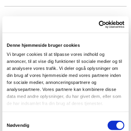
Kurt Oddershede · Formand
Mobil tlf.: 2917 2060 E-mail:
kurt.oddershede@mail.dk
Denne hjemmeside bruger cookies
Vi bruger cookies til at tilpasse vores indhold og
Bjarne Vagner · Næstformand/sekretær
annoncer, til at vise dig funktioner til sociale medier og til
at analysere vores trafik. Vi deler også oplysninger om
Mobiltlf.: 2363 2756 E-mail: bjarne.vagner@live.com
din brug af vores hjemmeside med vores partnere inden
for sociale medier, annonceringspartnere og
analysepartnere. Vores partnere kan kombinere disse
Birthe Nørskov · Kasserer
data med andre oplysninger, du har givet dem, eller som
de har indsamlet fra din brug af deres tjenester.
(Sjægtelaugets adresse)
Mobiltlf.: 2360 6075 - E-mail: bign@hotmail.com
Samtykkevalg
Nødvendig