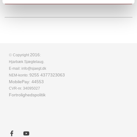
©
2016
Copyright
:
Hjarbæk Sjægtelaug.
E-mail: info@sjaegt.dk
9255 4377323063
NEM-konto:
MobilePay: 44553
CVR-nr. 34095027
Fortrolighedspolitik