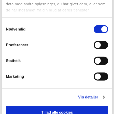
data med andre oplysninger, du har givet dem, eller som
de har indsamlet fra din brug af deres tjenester.
Samtykkevalg
Nødvendig
Præferencer
Statistik
Formand Preben Jensen -
Tlf. 8664 2769 / 2217 9394 -
Marketing
E-mail:
prebenorg@hotmail.com
Jesper Hjermind - Tlf. 5151 7884 -
E-mail: pl.jh@fibermail.dk
Vis detaljer
Tina Rømer - Tlf. 2026 4011 -
Tillad alle cookies