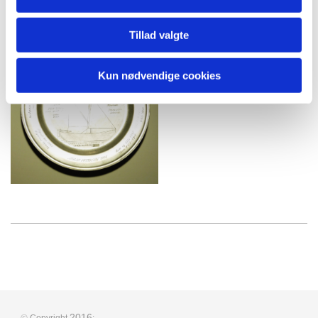
Præmier og æresbevisninger
Tillad valgte
Kun nødvendige cookies
©
2016
Copyright
: