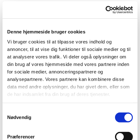
Denne hjemmeside bruger cookies
"Lylle" er bygget 1985 af skibsbygger Peter Madsbøl i Hovsør og er en
Vi bruger cookies til at tilpasse vores indhold og
kopi af en Sillerslevsjægt. Materialerne er lærk på eg.
annoncer, til at vise dig funktioner til sociale medier og til
at analysere vores trafik. Vi deler også oplysninger om
Indtil 2007 ejet af Lis og Bjarne Olsen, Viborg
din brug af vores hjemmeside med vores partnere inden
Den næste ejer, Jan Nielsen fra Viborg, brugte 2 vintre på en grundig
for sociale medier, annonceringspartnere og
istandsættelse af sjægten. Jan fik sjægten færdig kort før VM 2009 og
analysepartnere. Vores partnere kan kombinere disse
modtog her fortjent vandrepræmien "Flotteste Restaurering".
data med andre oplysninger, du har givet dem, eller som
de har indsamlet fra din brug af deres tjenester.
Sommeren 2012 blev Ole Juul Hansen fra Vindum ved Bjerringbro
optaget som partsreder.
Samtykkevalg
I 2019 overtager Lars Møller fra Herning sjægten og først efter nogen
Nødvendig
renovering var den klar til sæsonen 2022.
Præferencer