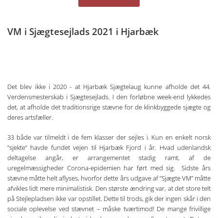
VM i Sjægtesejlads 2021 i Hjarbæk
Det blev ikke i 2020 - at Hjarbæk Sjægtelaug kunne afholde det 44.
Verdensmesterskab i Sjægtesejlads. I den forløbne week-end lykkedes
det, at afholde det traditionsrige stævne for de klinkbyggede sjægte og
deres artsfæller.
33 både var tilmeldt i de fem klasser der sejles i. Kun en enkelt norsk
”sjekte” havde fundet vejen til Hjarbæk Fjord i år. Hvad udenlandsk
deltagelse angår, er arrangementet stadig ramt, af de
uregelmæssigheder Corona-epidemien har ført med sig. Sidste års
stævne måtte helt aflyses, hvorfor dette års udgave af ”Sjægte VM” måtte
afvikles lidt mere minimalistisk. Den største ændring var, at det store telt
på Stejlepladsen ikke var opstillet. Dette til trods, gik der ingen skår i den
sociale oplevelse ved stævnet – måske tværtimod! De mange frivillige