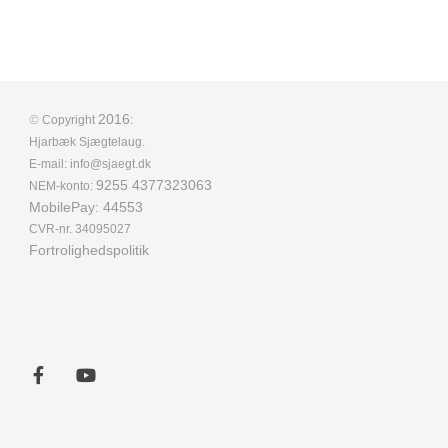
©
2016
Copyright
:
Hjarbæk Sjægtelaug.
E-mail: info@sjaegt.dk
9255 4377323063
NEM-konto:
MobilePay: 44553
CVR-nr. 34095027
Fortrolighedspolitik