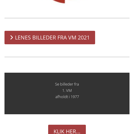
LENES BILLEDER FRA VM 2021
Se billeder fra
1. VM
afholdt i 1977
KLIK HER...