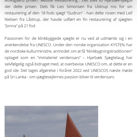
Bloksgaard prisen ”Bedste Restaurering”. Det blev to Hjarbæk-sjægte
der delte prisen. Dels fik Leo Simonsen fra Ulstrup ros for sin
restaurering af den 18 fods sjægt ”Gudrun” - han delte rosen med Leif
Nielsen fra Låstrup, der havde udført en fin restaurering af sjægten
”Jonna” på 21 fod.
Passionen for de klinkbyggede sjægte er nu ved at udmønte sig i en
anerkendelse fra UNESCO. Under den norske organisation KYSTEN, har
de nordiske kulturministre, anmodet om at få ”klinkbygningstraditionen”
optaget som en ”immateriel verdensarv” – Hjarbæk Sjægtelaug har
selvfølgelig også bidraget med, at overbevise UNESCO om, at dette er en
god ide. Det tages afgørelse i foråret 2022 ved UNESCOS næste møde
på Sri Lanka - om sjægtesejlernes passion bliver til verdensarv.